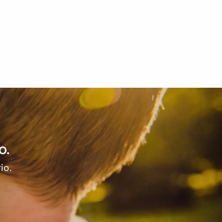
o.
io.