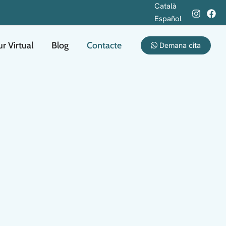
Català
Español
r Virtual
Blog
Contacte
Demana cita