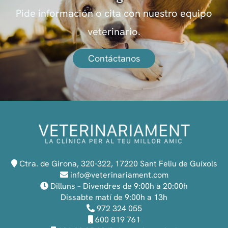
Pide información o cita con nuestro equipo
veterinario.
Contáctanos
Ctra. de Girona, 320-322, 17220 Sant Feliu de Guíxols
info@veterinariament.com
Dilluns – Divendres de 9:00h a 20:00h
Dissabte matí de 9:00h a 13h
972 324 055
600 819 761