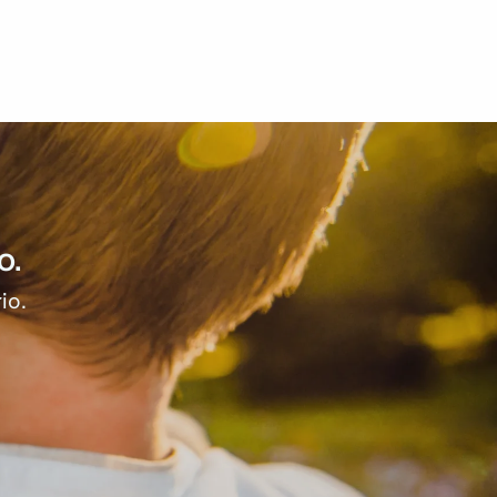
o.
io.