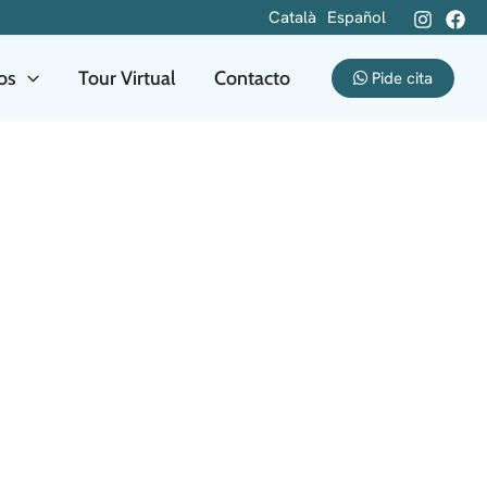
Català
Español
ios
Tour Virtual
Contacto
Pide cita