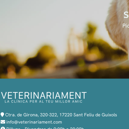
S
Pi
Ctra. de Girona, 320-322, 17220 Sant Feliu de Guíxols
info@veterinariament.com