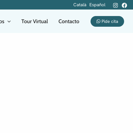
Català
Español
ios
Tour Virtual
Contacto
Pide cita