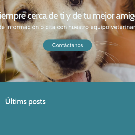
iempre cerca de ti y de tu mejor amig
de información o cita con nuestro equipo veterinar
Contáctanos
Últims posts