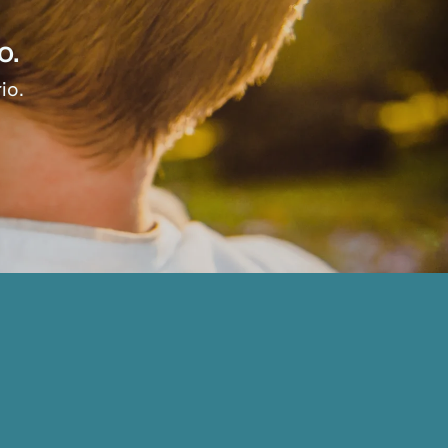
o.
io.